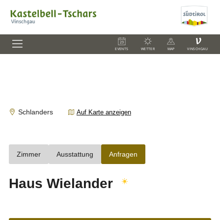
V
EVENTS
WETTER
MAP
VINSCHGAU