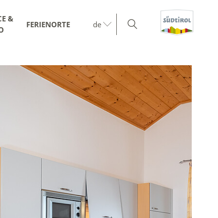
CE &
FERIENORTE
de
O