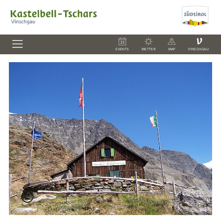
V
EVENTS
WETTER
MAP
VINSCHGAU