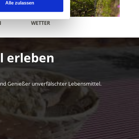
Alle zulassen
N
WETTER
l erleben
 und Genießer unverfälschter Lebensmittel.