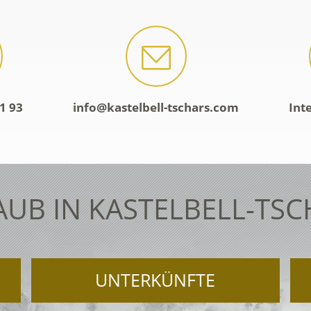
1 93
info@kastelbell-tschars.com
Int
AUB IN KASTELBELL-TSC
UNTERKÜNFTE