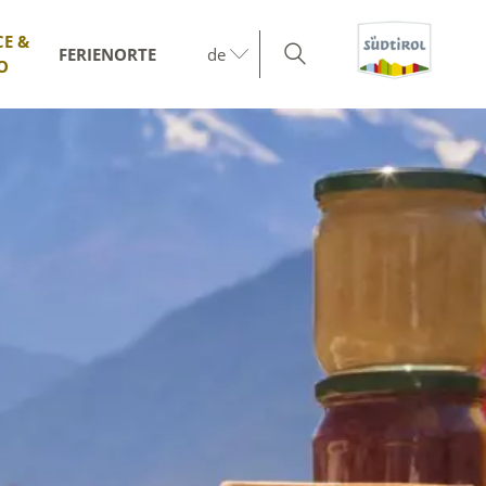
CE &
FERIENORTE
de
O