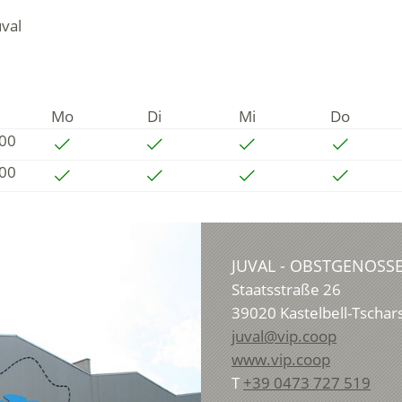
val
Mo
Di
Mi
Do
:00
:00
JUVAL - OBSTGENOSS
Staatsstraße 26
39020
Kastelbell-Tschar
juval@vip.coop
www.vip.coop
T
+39 0473 727 519