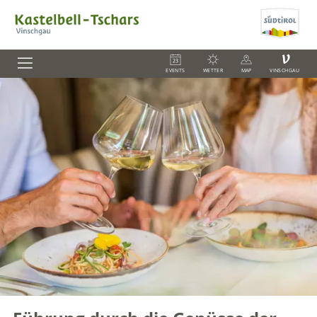
V
EVENTS
WETTER
MAP
VINSCHGAU