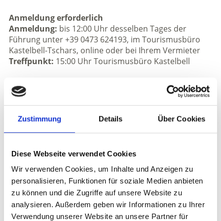
Anmeldung erforderlich
Anmeldung:
bis 12:00 Uhr desselben Tages der
Führung unter +39 0473 624193, im Tourismusbüro
Kastelbell-Tschars, online oder bei Ihrem Vermieter
Treffpunkt:
15:00 Uhr Tourismusbüro Kastelbell
Veranstaltungsort
Tourismusbüro Kastelbell-Tschars - Kastelbell-Tschars
Zustimmung
Details
Über Cookies
Veranstalter
Tourismusverein Kastelbell Tschars
Staatsstraße 4A
Diese Webseite verwendet Cookies
Kastelbell-Tschars
info@kastelbell-tschars.com
Wir verwenden Cookies, um Inhalte und Anzeigen zu
www.kastelbell-tschars.com
personalisieren, Funktionen für soziale Medien anbieten
Tel.
+39 0473 624193
zu können und die Zugriffe auf unsere Website zu
analysieren. Außerdem geben wir Informationen zu Ihrer
Verwendung unserer Website an unsere Partner für