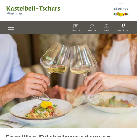
V
EVENTS
WETTER
MAP
VINSCHGAU