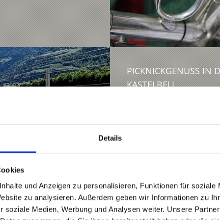
PICKNICKGENUSS IN 
KASTELBELL
Gastronomie/Typische 
Picknickgenuss in den We
27.07. - 28.09.2026
Details
39020 Kastelbell-Tschar
Cookies
Mehr erfahren
nhalte und Anzeigen zu personalisieren, Funktionen für soziale
Website zu analysieren. Außerdem geben wir Informationen zu I
r soziale Medien, Werbung und Analysen weiter. Unsere Partner