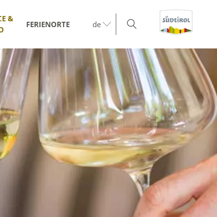
CE &
FERIENORTE
de
O