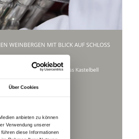
DEN WEINBERGEN MIT BLICK AUF SCHLOSS
Produkte
inbergen mit Blick auf Schloss Kastelbell
Über Cookies
s
 Medien anbieten zu können
hrer Verwendung unserer
 führen diese Informationen