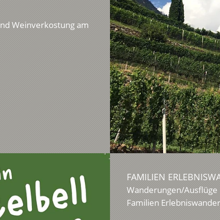
 und Weinverkostung am
FAMILIEN ERLEBNIS
Wanderungen/Ausflüge
Familien Erlebniswande