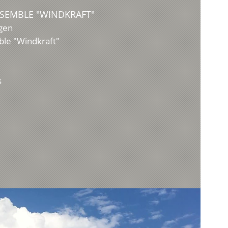
SEMBLE "WINDKRAFT"
gen
le "Windkraft"
s