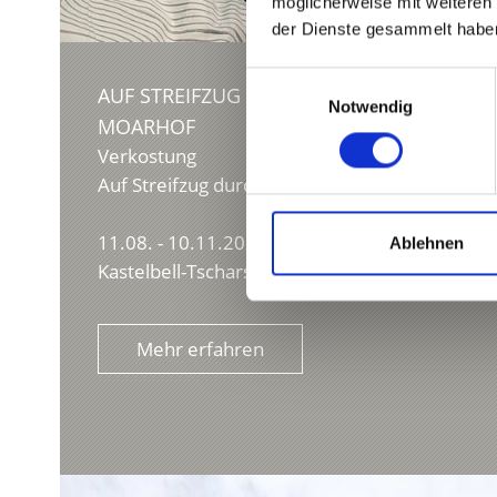
möglicherweise mit weiteren
der Dienste gesammelt habe
Einwilligungsauswahl
AUF STREIFZUG DURCH DIE APFELWIESEN
Notwendig
MOARHOF
Verkostung
Auf Streifzug durch die Apfelwiesen am Moar
11.08. - 10.11.2026
Ablehnen
Kastelbell-Tschars
Mehr erfahren