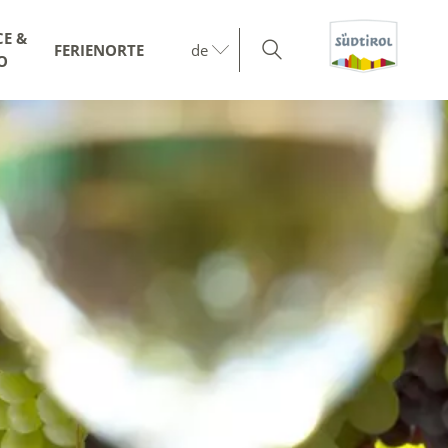
CE &
FERIENORTE
de
O