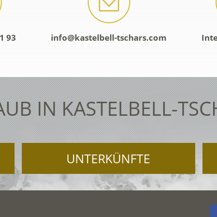
1 93
info@kastelbell-tschars.com
Int
AUB IN KASTELBELL-TSC
UNTERKÜNFTE