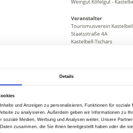
Weingut Köfelgut - Kastelbe
Veranstalter
Tourismusverein Kastelbel
Staatsstraße 4A
Kastelbell-Tschars
info@kastelbell-tschars.c
www.kastelbell-tschars.c
Tel.
+39 0473 624193
Details
Cookies
nhalte und Anzeigen zu personalisieren, Funktionen für soziale
Website zu analysieren. Außerdem geben wir Informationen zu I
r soziale Medien, Werbung und Analysen weiter. Unsere Partner
 Daten zusammen, die Sie ihnen bereitgestellt haben oder die s
ALT FÜR SIE HILFREICH?