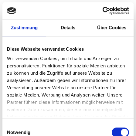
Anmeldung erforderlich
Anmeldung:
bis 17:00 Uhr am Vortag unter +39 0473
624193, im Tourismusbüro Kastelbell-Tschars, online
oder bei Ihrem Vermieter
Zustimmung
Details
Über Cookies
Treffpunkt:
14.00 Uhr Tourismusbüro Kastelbell
Veranstaltungsort
Diese Webseite verwendet Cookies
Tourismusbüro Kastelbell-Tschars - Kastelbell-Tschars
Wir verwenden Cookies, um Inhalte und Anzeigen zu
personalisieren, Funktionen für soziale Medien anbieten
Veranstalter
zu können und die Zugriffe auf unsere Website zu
Tourismusverein Kastelbell Tschars
analysieren. Außerdem geben wir Informationen zu Ihrer
Staatsstraße 4A
Verwendung unserer Website an unsere Partner für
Kastelbell-Tschars
soziale Medien, Werbung und Analysen weiter. Unsere
info@kastelbell-tschars.com
Partner führen diese Informationen möglicherweise mit
www.kastelbell-tschars.com
Tel.
+39 0473 624193
weiteren Daten zusammen, die Sie ihnen bereitgestellt
haben oder die sie im Rahmen Ihrer Nutzung der Dienste
gesammelt haben.
Einwilligungsauswahl
zurück zu den Top Events
Notwendig