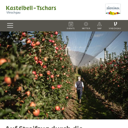
V
EVENTS
WETTER
MAP
VINSCHGAU