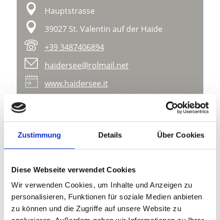
Hauptstrasse
39027 St. Valentin auf der Haide
+39 3487406894
haidersee@rolmail.net
www.haidersee.it
Karte & Höhenprofil
Impressionen
Zustimmung
Details
Über Cookies
Diese Webseite verwendet Cookies
Wir verwenden Cookies, um Inhalte und Anzeigen zu
personalisieren, Funktionen für soziale Medien anbieten
zu können und die Zugriffe auf unsere Website zu