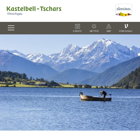
V
EVENTS
WETTER
MAP
VINSCHGAU