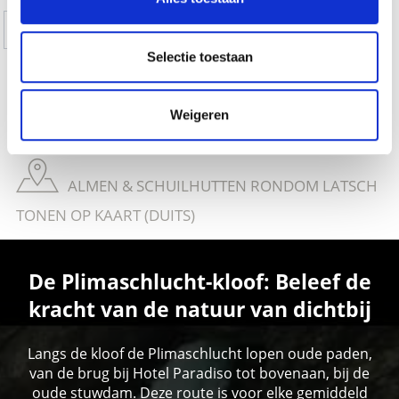
Ja
No
Selectie toestaan
THEMA-ROUTES IN VINSCHGAU TONEN OP
Weigeren
KAART (DUITS)
ALMEN & SCHUILHUTTEN RONDOM LATSCH
TONEN OP KAART (DUITS)
De Plimaschlucht-kloof: Beleef de
kracht van de natuur van dichtbij
Langs de kloof de Plimaschlucht lopen oude paden,
van de brug bij Hotel Paradiso tot bovenaan, bij de
oude stuwdam. Deze route is voor elke gemiddeld