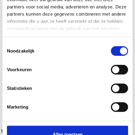
partners voor social media, adverteren en analyse. Deze
partners kunnen deze gegevens combineren met andere
informatie die u aan ze heeft verstrekt of die ze hebben
verzameld op basis van uw gebruik van hun services.
Toestemmingsselectie
Noodzakelijk
Voorkeuren
Statistieken
Marketing
zurück
WAS DE INHOUD NUTTIG VOOR U?
Alles toestaan