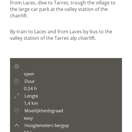
From Laces, dive to Tarres, trough the village to
the large car park at the valley station of the
chairlift.
By train to Laces and from Laces by bus to the
valley station of the Tarres alp chairlift.
open
Duur
0:24 h
Lengte
1,4 km
Moeilijkheidsgraad
easy
Hoogtemeters bergop