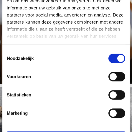
en om ons websiteverkeer te analyseren. Ook delen we
informatie over uw gebruik van onze site met onze
RODELEN
partners voor social media, adverteren en analyse. Deze
partners kunnen deze gegevens combineren met andere
informatie die u aan ze heeft verstrekt of die ze hebben
verzameld op basis van uw gebruik van hun services.
Op de Gumpfreipiste en de natuurrodelbaan Hölderle in
Latsch-Martelltal is slee-plezier gegarandeerd!
Toestemmingsselectie
Noodzakelijk
Meer weten
Voorkeuren
Statistieken
SCHAATSEN
Marketing