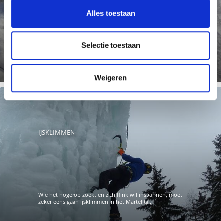
Alles toestaan
Het IceForum in Latsch biedt een overdekte ijshal van 60
x 30 meter, waar het hele gezin kan schaatsen – wat
voor weer ...
Meer weten
Selectie toestaan
Weigeren
IJSKLIMMEN
Wie het hogerop zoekt en zich flink wil inspannen, moet
zeker eens gaan ijsklimmen in het Martelltal.