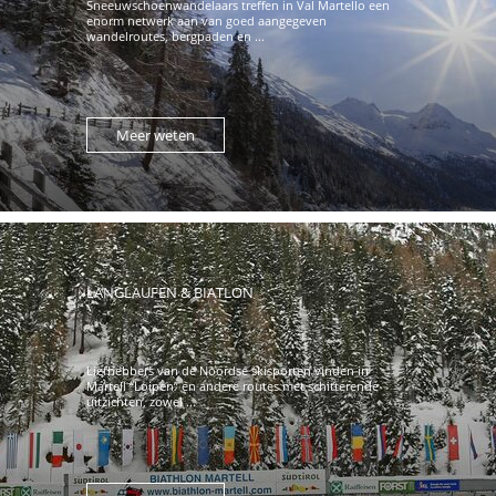
Sneeuwschoenwandelaars treffen in Val Martello een
enorm netwerk aan van goed aangegeven
wandelroutes, bergpaden en ...
Meer weten
LANGLAUFEN & BIATLON
Liefhebbers van de Noordse skisporten vinden in
Martell “Loipen” en andere routes met schitterende
uitzichten, zowel ...