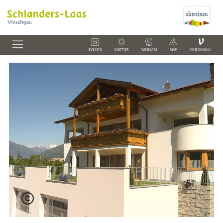
V
EVENTS
WETTER
WEBCAM
MAP
VINSCHGAU