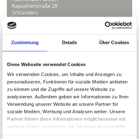
Kapuzinerstraße 28
Schlanders
agenzia.silandro@gruppoitas.it
www.gruppoitas.it
T
+39 0473 732138
Zustimmung
Details
Über Cookies
Diese Webseite verwendet Cookies
zurück zur Übersicht
Wir verwenden Cookies, um Inhalte und Anzeigen zu
personalisieren, Funktionen für soziale Medien anbieten
zu können und die Zugriffe auf unsere Website zu
WAR DER INHALT FÜR SIE HILFREICH?
analysieren. Außerdem geben wir Informationen zu Ihrer
Verwendung unserer Website an unsere Partner für
Ja
Nein
soziale Medien, Werbung und Analysen weiter. Unsere
Partner führen diese Informationen möglicherweise mit
weiteren Daten zusammen, die Sie ihnen bereitgestellt
Weitere interessante Links
haben oder die sie im Rahmen Ihrer Nutzung der Dienste