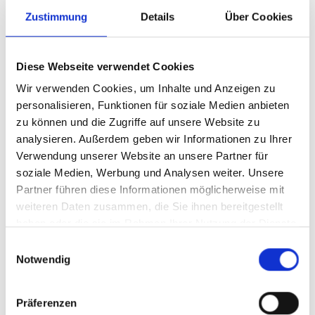
Zustimmung
Details
Über Cookies
WAR DER INHALT FÜR SIE HILFREICH?
Ja
Nein
Diese Webseite verwendet Cookies
Wir verwenden Cookies, um Inhalte und Anzeigen zu
personalisieren, Funktionen für soziale Medien anbieten
Weitere interessante Links
zu können und die Zugriffe auf unsere Website zu
analysieren. Außerdem geben wir Informationen zu Ihrer
Verwendung unserer Website an unsere Partner für
soziale Medien, Werbung und Analysen weiter. Unsere
Partner führen diese Informationen möglicherweise mit
weiteren Daten zusammen, die Sie ihnen bereitgestellt
haben oder die sie im Rahmen Ihrer Nutzung der Dienste
gesammelt haben.
Einwilligungsauswahl
Notwendig
Präferenzen