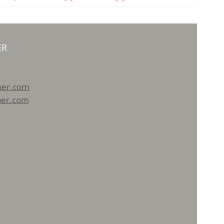
ER
per.com
per.com