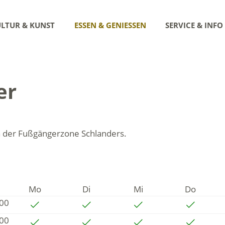
LTUR & KUNST
ESSEN & GENIESSEN
SERVICE & INFO
er
 der Fußgängerzone Schlanders.
Mo
Di
Mi
Do
:00
:00