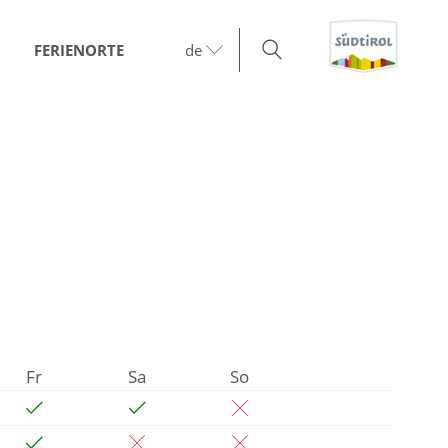
FERIENORTE
de
Fr
Sa
So