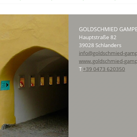
GOLDSCHMIED GAMP
Hauptstraße 82
39028
Schlanders
info@goldschmied-gam
www.goldschmied-gam
T
+39 0473 620350