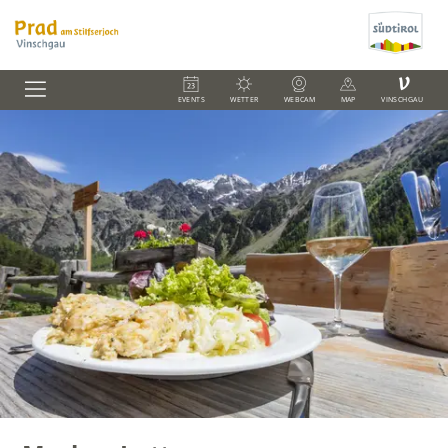
V
EVENTS
WETTER
WEBCAM
MAP
VINSCHGAU