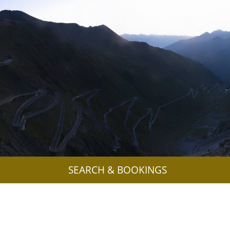
SEARCH & BOOKINGS
Passo Stelvio/Stilfserjoch Webcam
View from the top of the Stelvio Pass / Rifugio Tibet
towards the Stelvio road with Hotel Franzenshöhe.
open webcam