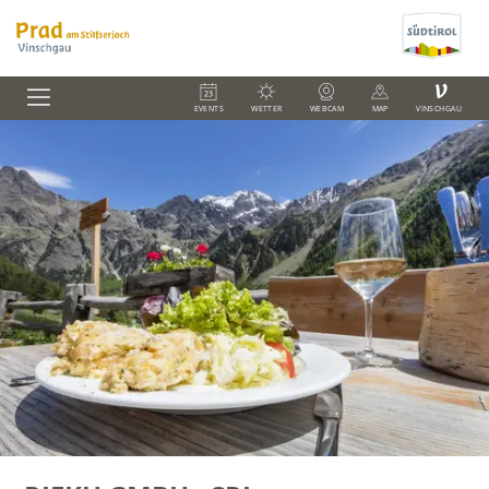
V
EVENTS
WETTER
WEBCAM
MAP
VINSCHGAU