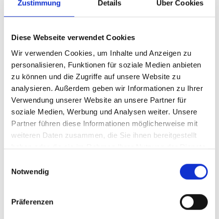
13:30 - 17:30
Zustimmung
Details
Über Cookies
Diese Webseite verwendet Cookies
Wir verwenden Cookies, um Inhalte und Anzeigen zu
personalisieren, Funktionen für soziale Medien anbieten
zu können und die Zugriffe auf unsere Website zu
analysieren. Außerdem geben wir Informationen zu Ihrer
Verwendung unserer Website an unsere Partner für
soziale Medien, Werbung und Analysen weiter. Unsere
Partner führen diese Informationen möglicherweise mit
weiteren Daten zusammen, die Sie ihnen bereitgestellt
haben oder die sie im Rahmen Ihrer Nutzung der Dienste
gesammelt haben.
Einwilligungsauswahl
Notwendig
RIEKU GMBH - SRL
Kiefernhainweg 85
Präferenzen
39026
Prad am Stilfserjoch