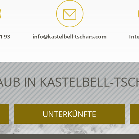
1 93
info@kastelbell-tschars.com
Int
AUB IN KASTELBELL-TSC
UNTERKÜNFTE