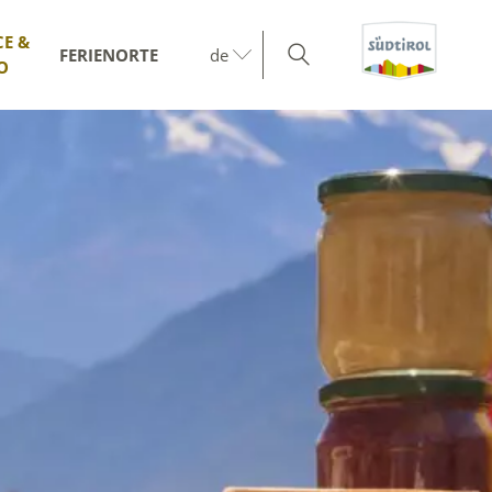
CE &
FERIENORTE
de
O