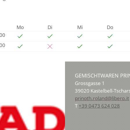
Mo
Di
Mi
Do
:00
:00
GEMISCHTWAREN PRI
Grossgasse 1
39020
Kastelbell-Tschar
prinoth.roland@libero.it
T
+39 0473 624 028