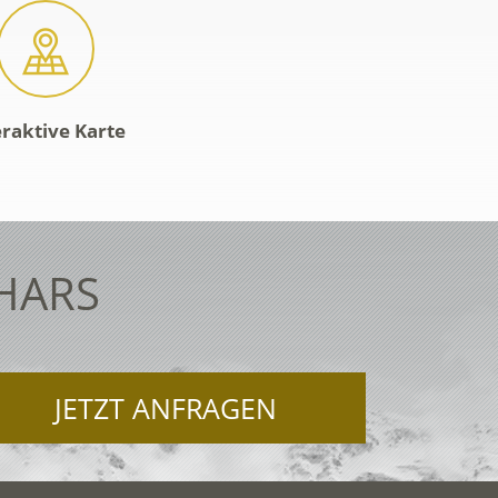
eraktive Karte
HARS
JETZT ANFRAGEN