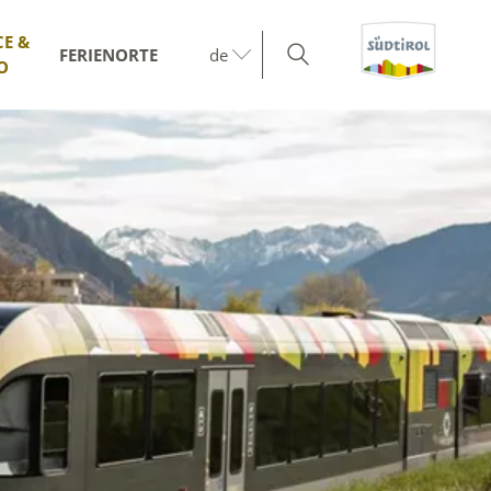
CE &
FERIENORTE
de
O