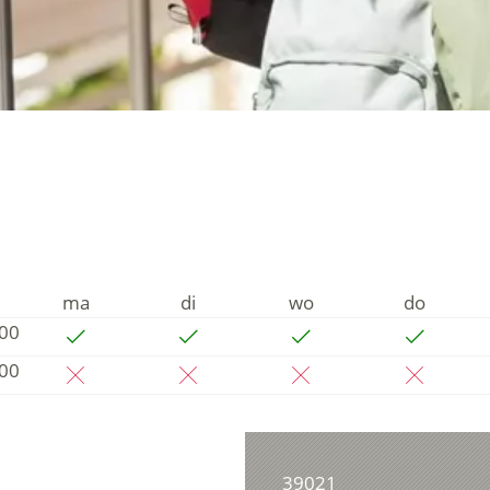
ma
di
wo
do
:00
:00
39021