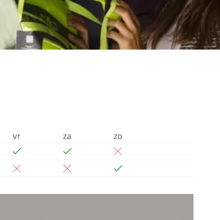
vr
za
zo