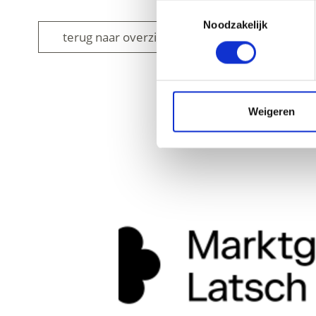
Toestemmingsselectie
Noodzakelijk
terug naar overzicht
Weigeren
WAS DE INH