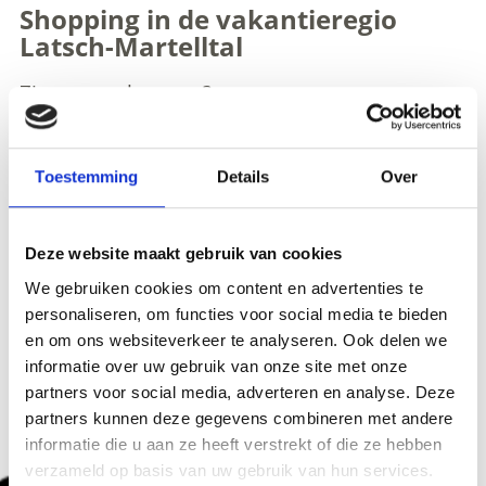
Shopping in de vakantieregio
Latsch-Martelltal
Zin om te shoppen?
Zin om te shoppen?
In de vakantieregio Latsch-
Toestemming
Details
Over
Martelltal vinden de vakantiegangers een veelzijdig
aanbod aan markten, speciaalzaken en andere
shopping-mogelijkheden.
Deze website maakt gebruik van cookies
Kleine straatjes, heerlijke italiaanse mode en gezellige
We gebruiken cookies om content en advertenties te
cafés nodigen u uit om te gaan winkelen. In
personaliseren, om functies voor social media te bieden
aanvulling op mode en schoenen die je vindt er ook
en om ons websiteverkeer te analyseren. Ook delen we
typische gerechten zoals speck en kaas, de
informatie over uw gebruik van onze site met onze
traditionele broze of de heerlijke "Vinschger Paarl".
partners voor social media, adverteren en analyse. Deze
partners kunnen deze gegevens combineren met andere
informatie die u aan ze heeft verstrekt of die ze hebben
verzameld op basis van uw gebruik van hun services.