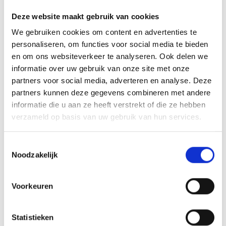
Deze website maakt gebruik van cookies
We gebruiken cookies om content en advertenties te
personaliseren, om functies voor social media te bieden
39021
en om ons websiteverkeer te analyseren. Ook delen we
info@tecini.com
informatie over uw gebruik van onze site met onze
T
+39 335 8419438
partners voor social media, adverteren en analyse. Deze
partners kunnen deze gegevens combineren met andere
informatie die u aan ze heeft verstrekt of die ze hebben
verzameld op basis van uw gebruik van hun services.
terug naar overzicht
Toestemmingsselectie
Noodzakelijk
WAS DE INHOUD NUTTIG VOOR U?
Voorkeuren
Ja
No
Statistieken