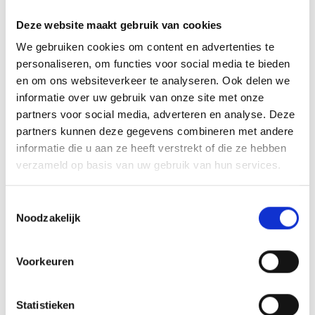
-
Deze website maakt gebruik van cookies
We gebruiken cookies om content en advertenties te
Organisator
personaliseren, om functies voor social media te bieden
Tourismusverein Latsch-Martell
Hauptstraße 14
en om ons websiteverkeer te analyseren. Ook delen we
Latsch 39021
informatie over uw gebruik van onze site met onze
info@latsch.it
partners voor social media, adverteren en analyse. Deze
www.latsch-martell.it
partners kunnen deze gegevens combineren met andere
Tel.
+39 0473 623109
informatie die u aan ze heeft verstrekt of die ze hebben
verzameld op basis van uw gebruik van hun services.
zurück zu den Top Events
Toestemmingsselectie
Noodzakelijk
WAS DE INHOUD NUTTIG VOOR U?
Voorkeuren
Ja
No
Statistieken