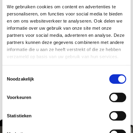
-
We gebruiken cookies om content en advertenties te
personaliseren, om functies voor social media te bieden
Organisator
en om ons websiteverkeer te analyseren. Ook delen we
39021
informatie over uw gebruik van onze site met onze
t_tanner@outlook.com
partners voor social media, adverteren en analyse. Deze
partners kunnen deze gegevens combineren met andere
informatie die u aan ze heeft verstrekt of die ze hebben
zurück zu den Top Events
verzameld op basis van uw gebruik van hun services.
Toestemmingsselectie
WAS DE INHOUD NUTTIG VOOR U?
Noodzakelijk
Ja
No
Voorkeuren
Statistieken