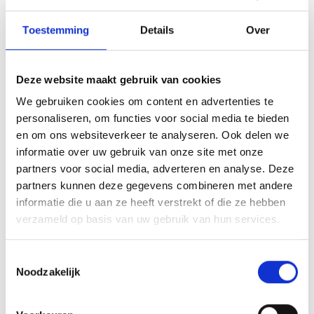
de Kulturhausplatz. Er zullen weer internationale
topatleten aan meedoen die op deze bijzondere plek
Toestemming
Details
Over
de strijd met elkaar aangaan en met hun polsstokken
de avondhemel van Schlanders in klimmen.
Deze website maakt gebruik van cookies
Informatie
We gebruiken cookies om content en advertenties te
http://www.stabhochsprung.it
personaliseren, om functies voor social media te bieden
en om ons websiteverkeer te analyseren. Ook delen we
Registration required
informatie over uw gebruik van onze site met onze
partners voor social media, adverteren en analyse. Deze
Plaats evenement
partners kunnen deze gegevens combineren met andere
Kulturhausplatz - Schlanders
informatie die u aan ze heeft verstrekt of die ze hebben
verzameld op basis van uw gebruik van hun services.
Organisator
sonstige
Toestemmingsselectie
Noodzakelijk
zurück zu den Top Events