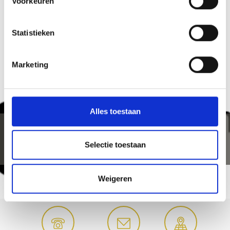
Voorkeuren
WAS DE INHOUD NUTTIG VOOR U?
Statistieken
Ja
No
Marketing
Alles toestaan
Selectie toestaan
Weigeren