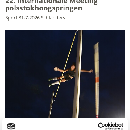
22. Internationale Meeting
polsstokhoogspringen
Sport
31-7-2026
Schlanders
Alweer voor de 21e keer vindt het Internationale
Polsstokhoogspringtoernooi in Schlanders plaats op