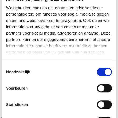
-
We gebruiken cookies om content en advertenties te
personaliseren, om functies voor social media te bieden
Organisator
en om ons websiteverkeer te analyseren. Ook delen we
39021
informatie over uw gebruik van onze site met onze
info@latschertuifl.com
partners voor social media, adverteren en analyse. Deze
www.latschertuifl.com
partners kunnen deze gegevens combineren met andere
Tel.
+39 331 9693800
informatie die u aan ze heeft verstrekt of die ze hebben
verzameld op basis van uw gebruik van hun services.
zurück zu den Top Events
Toestemmingsselectie
Noodzakelijk
WAS DE INHOUD NUTTIG VOOR U?
Voorkeuren
Ja
No
Statistieken