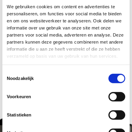
-
We gebruiken cookies om content en advertenties te
personaliseren, om functies voor social media te bieden
Organisator
en om ons websiteverkeer te analyseren. Ook delen we
Marteller Erdbeertage
informatie over uw gebruik van onze site met onze
Martell 39020
partners voor social media, adverteren en analyse. Deze
partners kunnen deze gegevens combineren met andere
informatie die u aan ze heeft verstrekt of die ze hebben
zurück zu den Top Events
verzameld op basis van uw gebruik van hun services.
Toestemmingsselectie
WAS DE INHOUD NUTTIG VOOR U?
Noodzakelijk
Ja
No
Voorkeuren
Statistieken