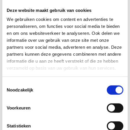
-
Deze website maakt gebruik van cookies
We gebruiken cookies om content en advertenties te
Organisator
personaliseren, om functies voor social media te bieden
Tourismusverein Latsch-Martell
Hauptstraße 14
en om ons websiteverkeer te analyseren. Ook delen we
Latsch 39021
informatie over uw gebruik van onze site met onze
info@latsch.it
partners voor social media, adverteren en analyse. Deze
www.latsch-martell.it
partners kunnen deze gegevens combineren met andere
Tel.
+39 0473 623109
informatie die u aan ze heeft verstrekt of die ze hebben
verzameld op basis van uw gebruik van hun services.
zurück zu den Top Events
Toestemmingsselectie
Noodzakelijk
WAS DE INHOUD NUTTIG VOOR U?
Voorkeuren
Ja
No
Statistieken