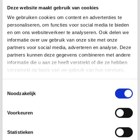
Plaats evenement
Deze website maakt gebruik van cookies
-
We gebruiken cookies om content en advertenties te
personaliseren, om functies voor social media te bieden
Organisator
en om ons websiteverkeer te analyseren. Ook delen we
39015
informatie over uw gebruik van onze site met onze
info@rtmeran.com
partners voor social media, adverteren en analyse. Deze
https://www.rtmeran.com/index.php?lang=it
partners kunnen deze gegevens combineren met andere
Tel.
+39 335 1249155
informatie die u aan ze heeft verstrekt of die ze hebben
verzameld op basis van uw gebruik van hun services.
zurück zu den Top Events
Toestemmingsselectie
Noodzakelijk
WAS DE INHOUD NUTTIG VOOR U?
Voorkeuren
Ja
No
Statistieken