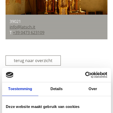
39021
info@latsch.it
T
+39 0473 623109
terug naar overzicht
WAS DE INHOUD NUTTIG VOOR U?
Toestemming
Details
Over
Ja
No
Deze website maakt gebruik van cookies