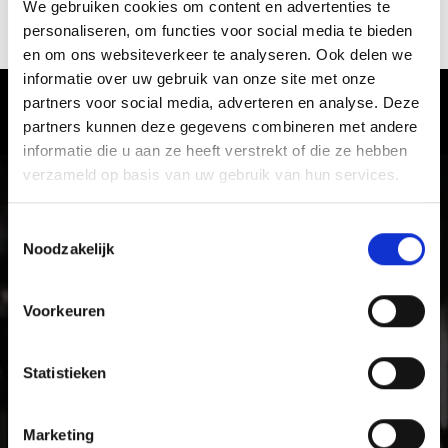
WEITERE KIRCHEN & KLÖSTER IM
We gebruiken cookies om content en advertenties te
personaliseren, om functies voor social media te bieden
VINSCHGAU TONEN OP KAART (DUITS)
en om ons websiteverkeer te analyseren. Ook delen we
informatie over uw gebruik van onze site met onze
partners voor social media, adverteren en analyse. Deze
Ervaar de cultuur en gebruiken in
partners kunnen deze gegevens combineren met andere
Vinschgau vallei
informatie die u aan ze heeft verstrekt of die ze hebben
verzameld op basis van uw gebruik van hun services.
Met zijn kastelen, middeleeuwse klooster- en
stadsmuren en levendige tradities is het zonnige
Toestemmingsselectie
Vinschgau vallei vakantiegebied voor gezinnen die
Noodzakelijk
tijdens hun vakantie plezier en cultuur zoeken.
Voorkeuren
Statistieken
Marketing