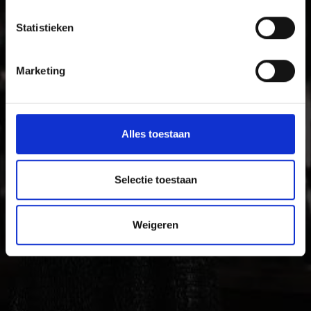
Met zijn kastelen, middeleeuwse klooster- en
stadsmuren en levendige tradities is het zonnige
Statistieken
Vinschgau vallei vakantiegebied voor gezinnen die
tijdens hun vakantie plezier en cultuur zoeken.
Marketing
Alles toestaan
Selectie toestaan
Weigeren