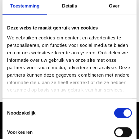
Toestemming
Details
Over
terug naar overzicht
Deze website maakt gebruik van cookies
We gebruiken cookies om content en advertenties te
WAS DE INHOUD NUTTIG VOOR U?
personaliseren, om functies voor social media te bieden
en om ons websiteverkeer te analyseren. Ook delen we
Ja
No
informatie over uw gebruik van onze site met onze
partners voor social media, adverteren en analyse. Deze
partners kunnen deze gegevens combineren met andere
informatie die u aan ze heeft verstrekt of die ze hebben
WEITERE KIRCHEN & KLÖSTER IM
verzameld op basis van uw gebruik van hun services.
VINSCHGAU TONEN OP KAART (DUITS)
Toestemmingsselectie
Noodzakelijk
Ervaar de cultuur en gebruiken in
Vinschgau vallei
Voorkeuren