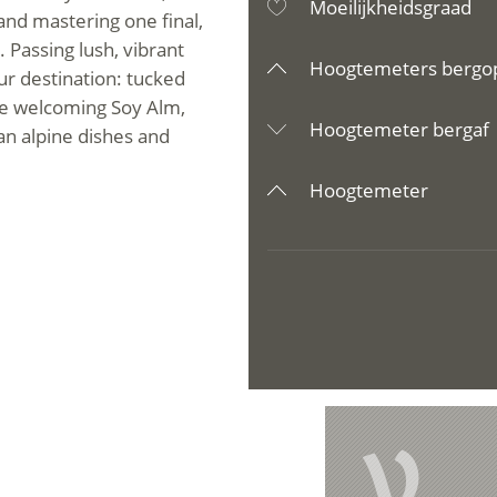
Moeilijkheidsgraad
and mastering one final,
. Passing lush, vibrant
Hoogtemeters bergo
ur destination: tucked
the welcoming Soy Alm,
Hoogtemeter bergaf
ean alpine dishes and
Hoogtemeter
V