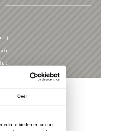
z 14
sch
h.it
Over
 media te bieden en om ons