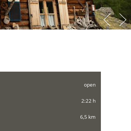
open
2:22 h
6,5 km