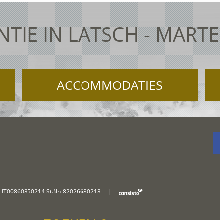
TIE IN LATSCH - MART
ACCOMMODATIES
: IT00860350214 St.Nr: 82026680213
|