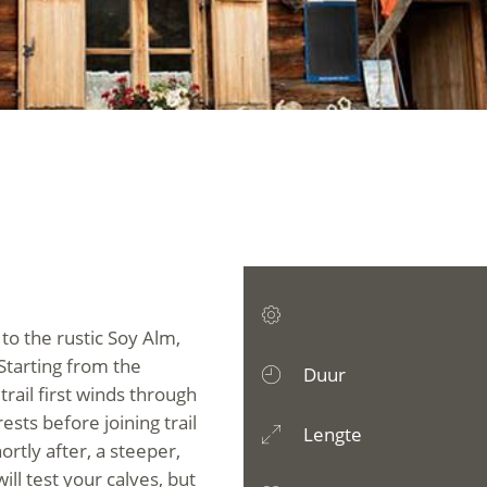
to the rustic Soy Alm,
. Starting from the
Duur
trail first winds through
sts before joining trail
Lengte
ortly after, a steeper,
ill test your calves, but