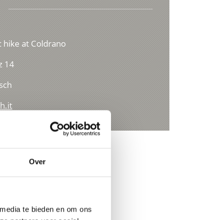
 hike at Coldrano
z 14
sch
h.it
Over
 media te bieden en om ons