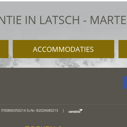
TIE IN LATSCH - MART
ACCOMMODATIES
: IT00860350214 St.Nr: 82026680213
|