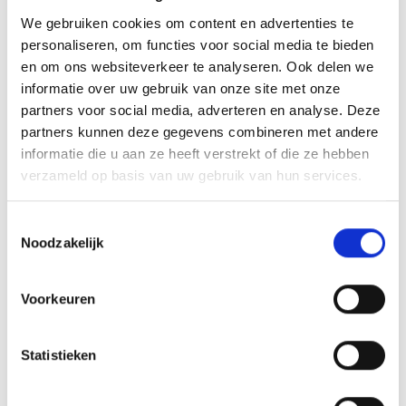
V
We gebruiken cookies om content en advertenties te
personaliseren, om functies voor social media te bieden
en om ons websiteverkeer te analyseren. Ook delen we
informatie over uw gebruik van onze site met onze
Lyfi peak (3.352 m)
partners voor social media, adverteren en analyse. Deze
Hauptplatz 14
partners kunnen deze gegevens combineren met andere
informatie die u aan ze heeft verstrekt of die ze hebben
39021 Latsch
verzameld op basis van uw gebruik van hun services.
info@latsch.it
Toestemmingsselectie
Noodzakelijk
Ligging
Impressies
Voorkeuren
Statistieken