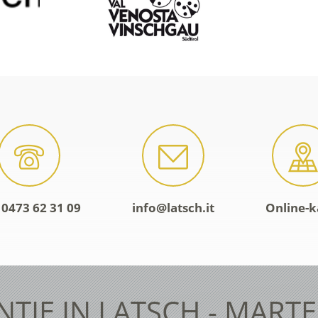
 0473 62 31 09
info@latsch.it
Online-k
TIE IN LATSCH - MART