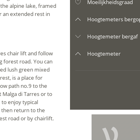
Moeilijkheidsgraad
 the alpine lake, framed
r an extended rest in
Hoogtemeters bergo
Hoogtemeter bergaf
es chair lift and follow
Hoogtemeter
g forest road. You can
ried lush green mixed
est, is a place for
ow path no.9 to the
 Malga di Tarres or to
 to enjoy typical
 then return to the
st road or by chairlift.
V