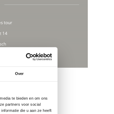
s tour
z 14
sch
h.it
Over
 media te bieden en om ons
ze partners voor social
nformatie die u aan ze heeft