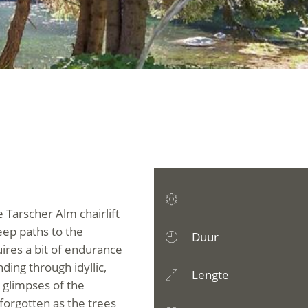
he Tarscher Alm chairlift
eep paths to the
Duur
uires a bit of endurance
ing through idyllic,
Lengte
 glimpses of the
 forgotten as the trees