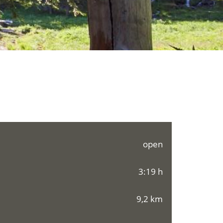
open
3:19 h
9,2 km