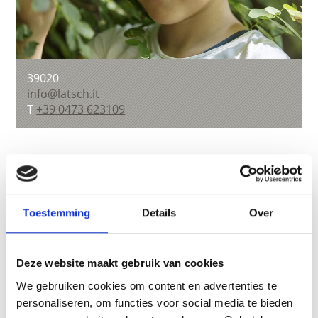
39020
info@latsch.it
T
+39 0473 623109
terug naar overzicht
Toestemming
Details
Over
WAS DE INHOUD NUTTIG VOOR U?
Deze website maakt gebruik van cookies
Ja
No
We gebruiken cookies om content en advertenties te
personaliseren, om functies voor social media te bieden