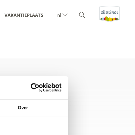
VAKANTIEPLAATS
nl
Over
aart