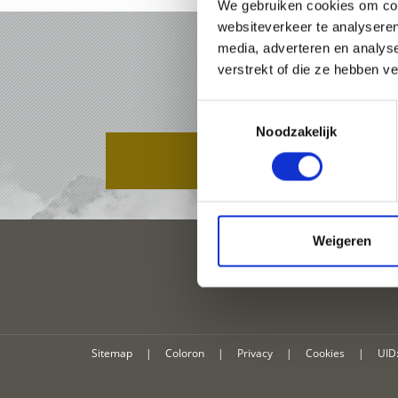
We gebruiken cookies om cont
websiteverkeer te analyseren
media, adverteren en analys
VAKAN
verstrekt of die ze hebben v
Toestemmingsselectie
Noodzakelijk
PAKKETTEN
Weigeren
Sitemap
|
Coloron
|
Privacy
|
Cookies
|
UID