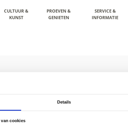
CULTUUR &
PROEVEN &
SERVICE &
KUNST
GENIETEN
INFORMATIE
Details
 0473 62 31 09
info@latsch.it
Online-k
 van cookies