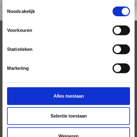
Toestemmingsselectie
AANVRAAG
Noodzakelijk
Voorkeuren
Statistieken
Sitemap
Marketing
Coloron
Privacy
Cookies
UID: IT00860350214 St.Nr: 82026680213
Alles toestaan
Selectie toestaan
Weigeren