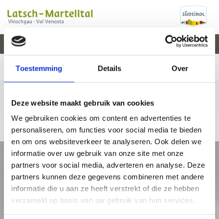
V
EVENEMENTEN
WEER
WEBCAM
KAART
VAL VENOSTA
Toestemming
Details
Over
Deze website maakt gebruik van cookies
We gebruiken cookies om content en advertenties te
+39 0473 62 31 09
info@latsch.it
Online-kaart
personaliseren, om functies voor social media te bieden
en om ons websiteverkeer te analyseren. Ook delen we
VAKANTIE IN LATSCH - MARTELLTAL
informatie over uw gebruik van onze site met onze
partners voor social media, adverteren en analyse. Deze
PAKKETTEN
partners kunnen deze gegevens combineren met andere
informatie die u aan ze heeft verstrekt of die ze hebben
verzameld op basis van uw gebruik van hun services.
ACCOMMODATIES