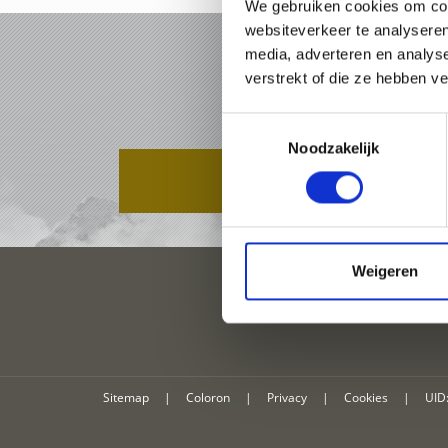
We gebruiken cookies om cont
websiteverkeer te analyseren
media, adverteren en analys
VAKAN
verstrekt of die ze hebben v
Toestemmingsselectie
Noodzakelijk
PAKKETTEN
Weigeren
Sitemap
|
Coloron
|
Privacy
|
Cookies
|
UID