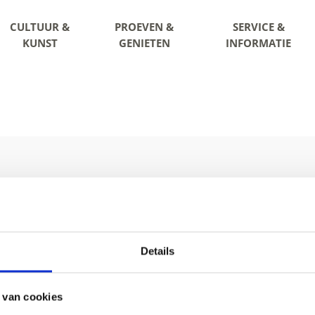
CULTUUR &
PROEVEN &
SERVICE &
KUNST
GENIETEN
INFORMATIE
Details
 0473 62 31 09
info@latsch.it
Online-k
 van cookies