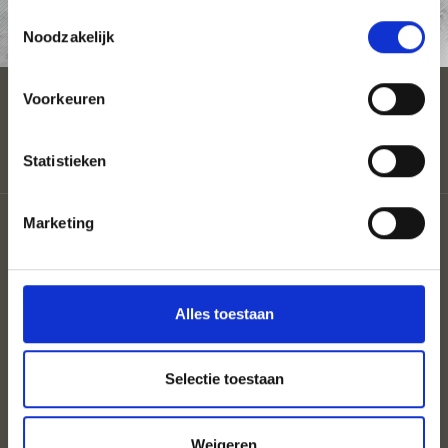
Toestemmingsselectie
AANVRAAG
Noodzakelijk
Voorkeuren
Statistieken
Sitemap
Marketing
Coloron
Privacy
Cookies
UID: IT00860350214 St.Nr: 82026680213
Alles toestaan
Selectie toestaan
Weigeren