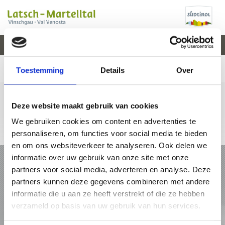
V
EVENEMENTEN
WEER
WEBCAM
KAART
VAL VENOSTA
Toestemming
Details
Over
Deze website maakt gebruik van cookies
We gebruiken cookies om content en advertenties te
+39 0473 62 31 09
info@latsch.it
Online-kaart
personaliseren, om functies voor social media te bieden
en om ons websiteverkeer te analyseren. Ook delen we
VAKANTIE IN LATSCH - MARTELLTAL
informatie over uw gebruik van onze site met onze
partners voor social media, adverteren en analyse. Deze
PAKKETTEN
partners kunnen deze gegevens combineren met andere
informatie die u aan ze heeft verstrekt of die ze hebben
verzameld op basis van uw gebruik van hun services.
ACCOMMODATIES