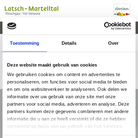
V
EVENEMENTEN
WEER
WEBCAM
KAART
VAL VENOSTA
Toestemming
Details
Over
Deze website maakt gebruik van cookies
We gebruiken cookies om content en advertenties te
+39 0473 62 31 09
info@latsch.it
Online-kaart
personaliseren, om functies voor social media te bieden
en om ons websiteverkeer te analyseren. Ook delen we
VAKANTIE IN LATSCH - MARTELLTAL
informatie over uw gebruik van onze site met onze
partners voor social media, adverteren en analyse. Deze
PAKKETTEN
partners kunnen deze gegevens combineren met andere
informatie die u aan ze heeft verstrekt of die ze hebben
verzameld op basis van uw gebruik van hun services.
ACCOMMODATIES