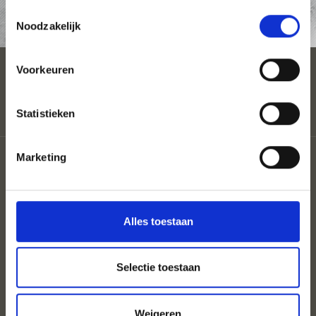
Toestemmingsselectie
AANVRAAG
Noodzakelijk
Voorkeuren
Statistieken
Sitemap
Marketing
Coloron
Privacy
Cookies
UID: IT00860350214 St.Nr: 82026680213
Alles toestaan
Selectie toestaan
Weigeren