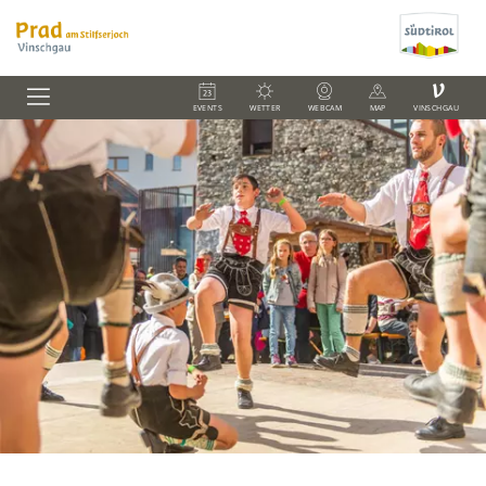
V
EVENTS
WETTER
WEBCAM
MAP
VINSCHGAU