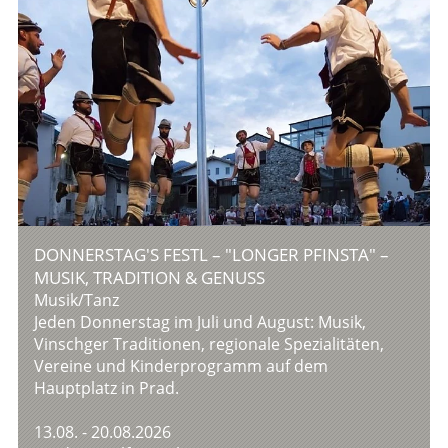
DONNERSTAG'S FESTL – "LONGER PFINSTA" –
MUSIK, TRADITION & GENUSS
Musik/Tanz
Jeden Donnerstag im Juli und August: Musik,
Vinschger Traditionen, regionale Spezialitäten,
Vereine und Kinderprogramm auf dem
Hauptplatz in Prad.
13.08. - 20.08.2026