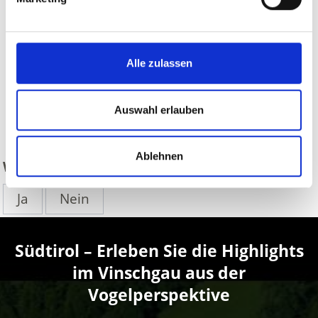
Alle zulassen
Auswahl erlauben
zurück
Ablehnen
WAR DER INHALT FÜR SIE HILFREICH?
Ja
Nein
Südtirol – Erleben Sie die Highlights
im Vinschgau aus der
Vogelperspektive