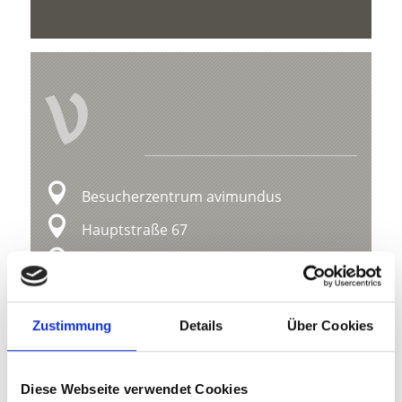
V
Besucherzentrum avimundus
Hauptstraße 67
39028 Schlanders
0473730156
Zustimmung
Details
Über Cookies
info@avimundus.com
www.nationalpark-stelvio.it
Diese Webseite verwendet Cookies