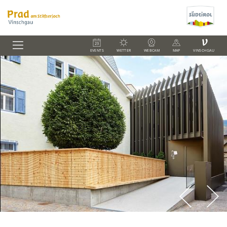
V
EVENTS
WETTER
WEBCAM
MAP
VINSCHGAU