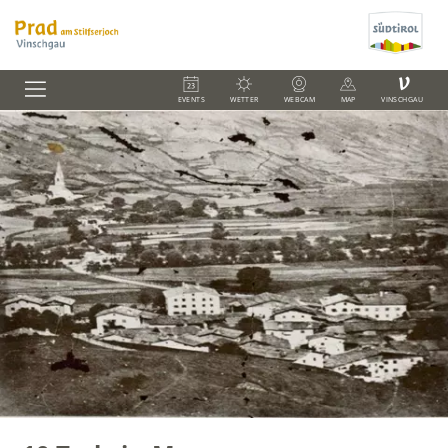
V
EVENTS
WETTER
WEBCAM
MAP
VINSCHGAU