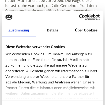
neuen Muth und Liebe zur Arbeit. Die Folge dieser
Katastrophe war auch, daß die Gemeinde Prad dem
Staate und Lande gegenüber berühmt geworden ist
und infolgedessen großen Nutzen zog. Es wurde
nicht bloß der Tschrinbach verbaut, sondern auch
der Suldenbach; schon im darauffolgenden Jahre
Zustimmung
Details
Über Cookies
1903 hat Staat und Land 166.000 Kronen zur
Verfügung – Verbauung des Tschrinbaches
zugesichert und weitere 100.000 Kronen ebenfalls zur
Verbauung des Tschrinbaches in Aussicht gestellt.
Diese Webseite verwendet Cookies
Die in diesem Zusammenhang nach Prad
Wir verwenden Cookies, um Inhalte und Anzeigen zu
geflossenen Gelder bewirkten u. a. dass in der Folge
personalisieren, Funktionen für soziale Medien anbieten
die „Tschrinmuar“ auch „Kronenmuar“ genannt
zu können und die Zugriffe auf unsere Website zu
wurde.
analysieren. Außerdem geben wir Informationen zu Ihrer
Verwendung unserer Website an unsere Partner für
soziale Medien, Werbung und Analysen weiter. Unsere
Januar - Dezember
Partner führen diese Informationen möglicherweise mit
Empfohlene Jahreszeit
weiteren Daten zusammen, die Sie ihnen bereitgestellt
Januar, Februar, März, April, Mai, Juni, Juli, August,
haben oder die sie im Rahmen Ihrer Nutzung der Dienste
September, Oktober, November, Dezember
gesammelt haben.