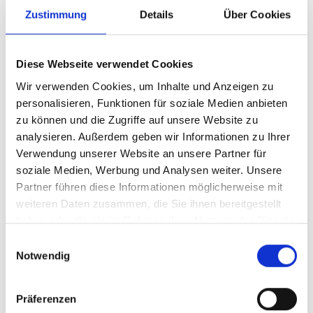
Zustimmung
Details
Über Cookies
Empfohlene Jahreszeit
Januar, Februar, März, April, Mai, Juni, Juli, August,
September, Oktober, November, Dezember
Diese Webseite verwendet Cookies
Wir verwenden Cookies, um Inhalte und Anzeigen zu
personalisieren, Funktionen für soziale Medien anbieten
15 GARGITZ
zu können und die Zugriffe auf unsere Website zu
39026
analysieren. Außerdem geben wir Informationen zu Ihrer
office@prad.info
Verwendung unserer Website an unsere Partner für
www.prad.info
soziale Medien, Werbung und Analysen weiter. Unsere
T
+39 0473 616034
Partner führen diese Informationen möglicherweise mit
weiteren Daten zusammen, die Sie ihnen bereitgestellt
haben oder die sie im Rahmen Ihrer Nutzung der Dienste
gesammelt haben.
Einwilligungsauswahl
zurück zur Übersicht
Notwendig
Präferenzen
WAR DER INHALT FÜR SIE HILFREICH?