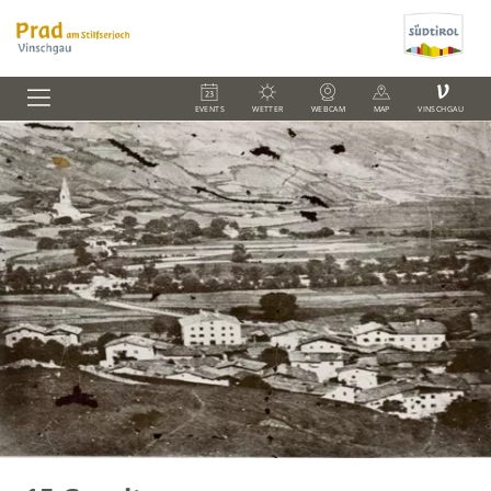
V
EVENTS
WETTER
WEBCAM
MAP
VINSCHGAU