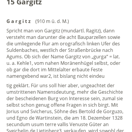
15 Gargitz
G a r g i t z
(910 m ü. d. M.)
Spricht man von Gargitz (mundartl. Ragitz), dann
versteht man darunter die acht Bauparzellen sowie
die umliegende Flur am orografisch linken Ufer des
Suldenbaches, westlich der Straßenbrücke nach
Agums. Ob sich der Name Gargitz von „gurga“ = lat.
u. a. Kehle1, vom nahen Moränenhügel selbst, oder
ob gar die dort im Mittelalter erbaute Feste
namengebend war2, ist bislang nicht eindeu
tig geklärt. Für uns soll hier aber, ungeachtet der
umstrittenen Namensdeutung, mehr die Geschichte
der bescheidenen Burg von Interesse sein, zumal sie
selbst schon genug offene Fragen in sich birgt. Mit
Jorius und Svicherus, Söhne des Bertold de Gorguzo,
und Egno de Wartinstein, die am 18. Dezember 1328
secundum usum terre vallis Venuste Güter an
Sveichelin de Lietinberg3, verkaufen, wird sowohl der