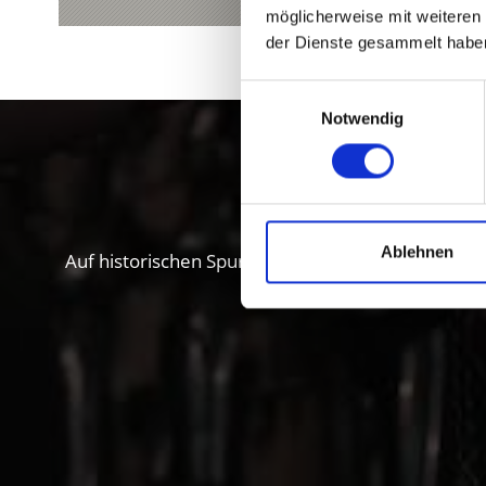
möglicherweise mit weiteren
der Dienste gesammelt habe
Einwilligungsauswahl
Notwendig
Kultur und
Ablehnen
Auf historischen Spuren im Vinschgau. Ab nach Sü