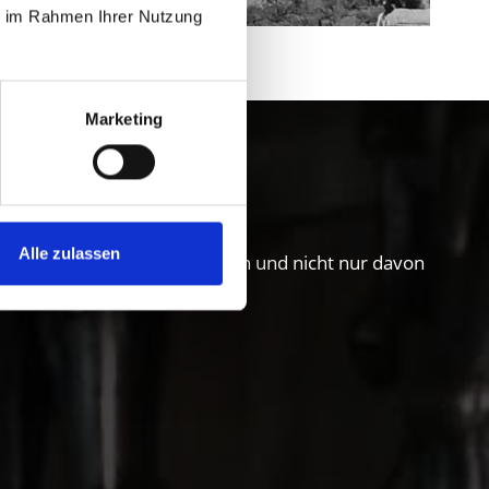
ie im Rahmen Ihrer Nutzung
Marketing
gau erleben
Alle zulassen
schger Lebensart zu entdecken und nicht nur davon