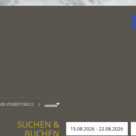
UID: IT02807130212
|
SUCHEN &
BUCHEN