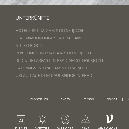
UNTERKÜNFTE
HOTELS IN PRAD AM STILFSERJOCH
FERIENWOHNUNGEN IN PRAD AM
STILFSERJOCH
PENSIONEN IN PRAD AM STILFSERJOCH
BED & BREAKFAST IN PRAD AM STILFSERJOCH
CAMPINGS IN PRAD AM STILFSERJOCH
URLAUB AUF DEM BAUERNHOF IN PRAD
Impressum
|
Privacy
|
Sitemap
|
Cookies
|
V
EVENTS
WETTER
WEBCAM
MAP
VINSCHGAU