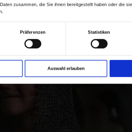
 Daten zusammen, die Sie ihnen bereitgestellt haben oder die s
n.
Präferenzen
Statistiken
 Brauchtum im Vinsch
Auswahl erlauben
dtirol um persönlich zahlreiche Kulturstätten und die Vin
zu träumen.