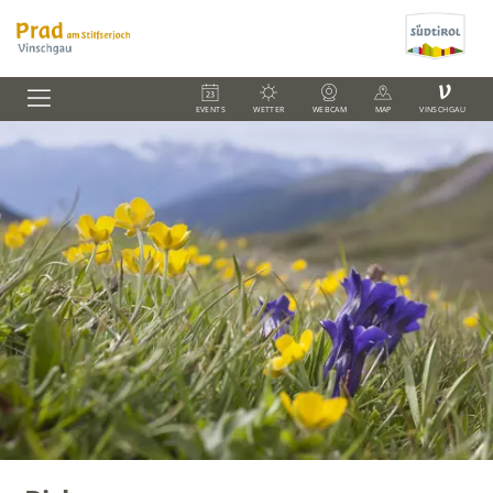
V
EVENTS
WETTER
WEBCAM
MAP
VINSCHGAU