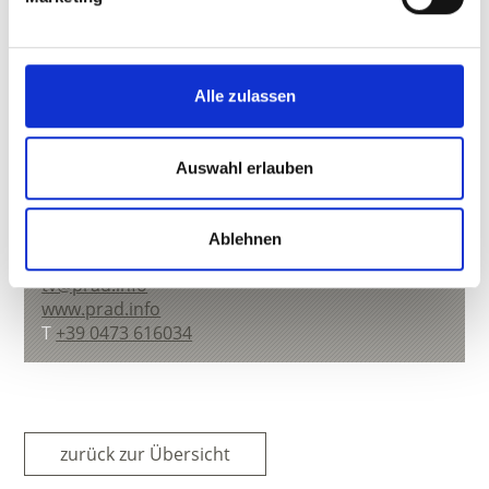
Alle zulassen
Auswahl erlauben
BIRKE
Kreuzweg 4 c
Ablehnen
39026
Prad am Stilfserjoch
tv@prad.info
www.prad.info
T
+39 0473 616034
zurück zur Übersicht