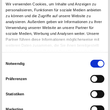
Baumkronen benachbart stehender Bäume anderer
Wir verwenden Cookies, um Inhalte und Anzeigen zu
Arten.
personalisieren, Funktionen für soziale Medien anbieten
zu können und die Zugriffe auf unsere Website zu
analysieren. Außerdem geben wir Informationen zu Ihrer
Ausgearbeitet von: Sebastian Nigg / Klasse 1 B
Verwendung unserer Website an unsere Partner für
soziale Medien, Werbung und Analysen weiter. Unsere
Partner führen diese Informationen möglicherweise mit
Januar - Dezember
weiteren Daten zusammen, die Sie ihnen bereitgestellt
Empfohlene Jahreszeit
haben oder die sie im Rahmen Ihrer Nutzung der Dienste
Januar, Februar, März, April, Mai, Juni, Juli, August,
gesammelt haben.
Einwilligungsauswahl
September, Oktober, November, Dezember
Notwendig
Präferenzen
Statistiken
Marketing