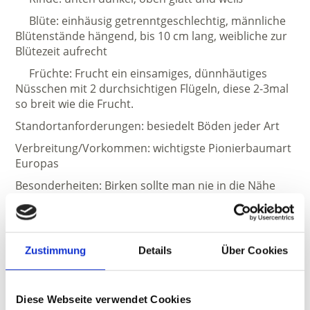
Blüte: einhäusig getrenntgeschlechtig, männliche
Blütenstände hängend, bis 10 cm lang, weibliche zur
Blütezeit aufrecht
Früchte: Frucht ein einsamiges, dünnhäutiges
Nüsschen mit 2 durchsichtigen Flügeln, diese 2-3mal
so breit wie die Frucht.
Standortanforderungen: besiedelt Böden jeder Art
Verbreitung/Vorkommen: wichtigste Pionierbaumart
Europas
Besonderheiten: Birken sollte man nie in die Nähe
von Abwasserleitungen pflanzen, da sie mit ihren
Wurzeln gerne in undichte Stellen eindringen und
dann die Leitung sprengen. Hat eine aggressive
Technik entwickelt, um sich in der Konkurrenz um
Zustimmung
Details
Über Cookies
das Sonnenlicht gegen andere Baumarten
durchzusetzen: Ihre schlaff hängenden Zweige
schleifen mit ihren Korkwarzen wie Schleifpapier bei
Diese Webseite verwendet Cookies
Windeinwirkung stetig regelrechte Schneisen in die