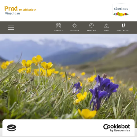
V
EVENTS
WETTER
WEBCAM
MAP
VINSCHGAU