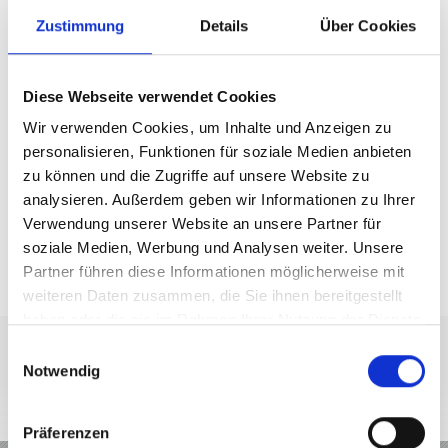
Gehölzlehrpfad Nittweg
Zustimmung
Details
Über Cookies
Entlang des Gehölzlehrpfades Nittweg können
Diese Webseite verwendet Cookies
zahlreiche einheimische Baum- und Strauchgehölze
Wir verwenden Cookies, um Inhalte und Anzeigen zu
entdeckt werden. Auf dem 4 km langen Weg
personalisieren, Funktionen für soziale Medien anbieten
repräsentieren diese ganz unterschiedliche
zu können und die Zugriffe auf unsere Website zu
Lebensräume. Arten der feuchten Täler des
analysieren. Außerdem geben wir Informationen zu Ihrer
Nörderberges sind hier genauso zu Hause wie
typische Pflanzen des trockenen Sonnenberges.
Verwendung unserer Website an unsere Partner für
soziale Medien, Werbung und Analysen weiter. Unsere
Keine Einträge gefunden.
Partner führen diese Informationen möglicherweise mit
weiteren Daten zusammen, die Sie ihnen bereitgestellt
haben oder die sie im Rahmen Ihrer Nutzung der Dienste
gesammelt haben.
Einwilligungsauswahl
Notwendig
+39 0473 61 60 34
office@prad.info
Interaktive Karte
Präferenzen